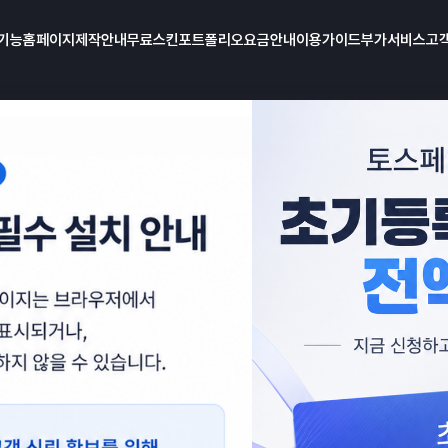
기능
홈페이지제작안내
무료스킨
포트폴리오
요금안내
이용가이드
부가서비스
고
3
7
,
0
0
0
원
부
터
4
월
비
지
유