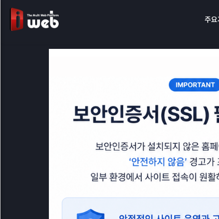
주요
4
,
8