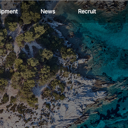
ipment
News
Recruit