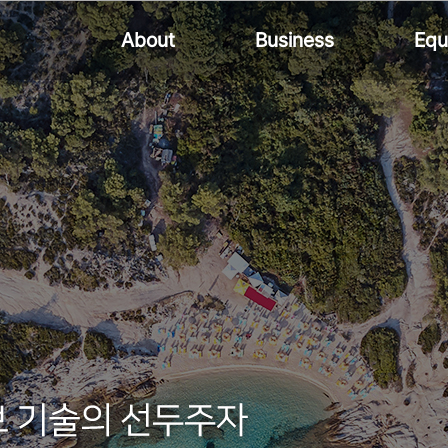
About
Business
Equ