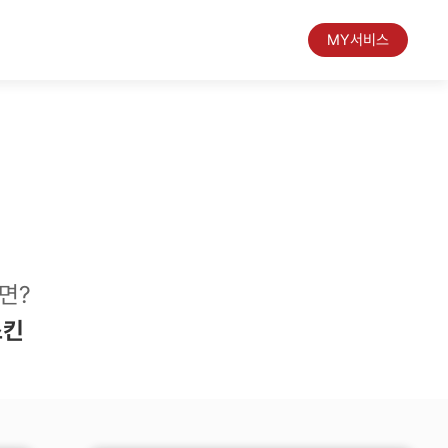
MY서비스
면?
스킨