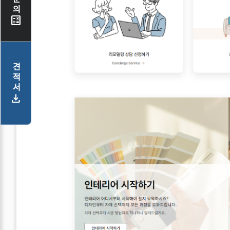
calculate
견적서
download