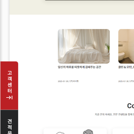
고객센터
keyboard_tab
견적문의