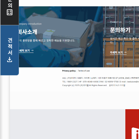
calculate
견적서
download