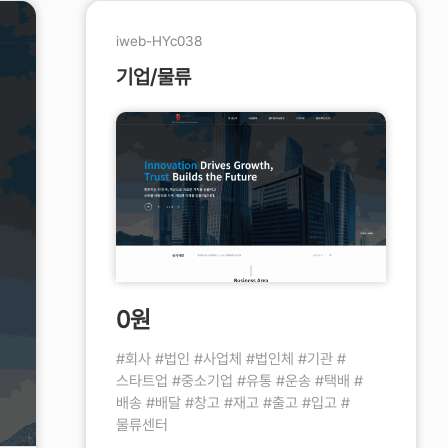
iweb-HYc038
기업/물류
0원
#회사 #법인 #사업체 #법인체 #기관 #
스타트업 #중소기업 #유통 #운송 #택배 #
배송 #배달 #창고 #재고 #출고 #입고 #
물류센터