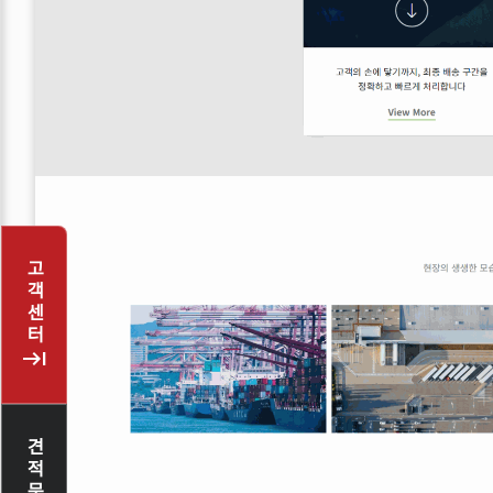
고객센터
keyboard_tab
견적문의