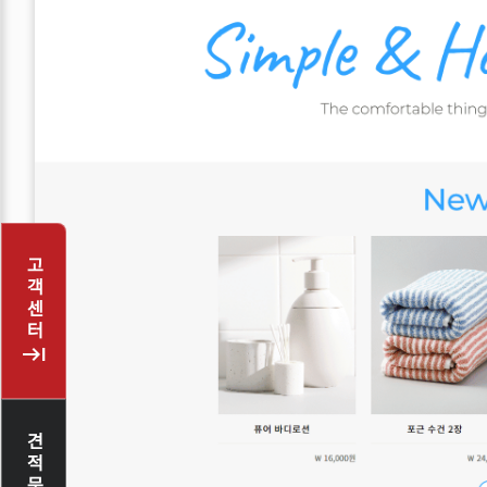
고객센터
keyboard_tab
견적문의