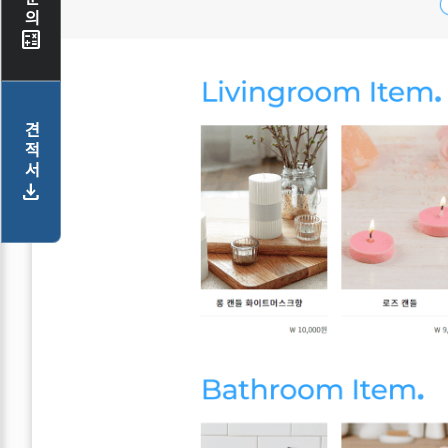
calculate
견적서
download